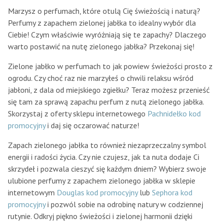
Marzysz o perfumach, które otulą Cię świeżością i naturą?
Perfumy z zapachem zielonej jabłka to idealny wybór dla
Ciebie! Czym właściwie wyróżniają się te zapachy? Dlaczego
warto postawić na nutę zielonego jabłka? Przekonaj się!
Zielone jabłko w perfumach to jak powiew świeżości prosto z
ogrodu. Czy choć raz nie marzyłeś o chwili relaksu wśród
jabłoni, z dala od miejskiego zgiełku? Teraz możesz przenieść
się tam za sprawą zapachu perfum z nutą zielonego jabłka.
Skorzystaj z oferty sklepu internetowego
Pachnidełko kod
promocyjny
i daj się oczarować naturze!
Zapach zielonego jabłka to również niezaprzeczalny symbol
energii i radości życia. Czy nie czujesz, jak ta nuta dodaje Ci
skrzydeł i pozwala cieszyć się każdym dniem? Wybierz swoje
ulubione perfumy z zapachem zielonego jabłka w sklepie
internetowym
Douglas kod promocyjny
lub
Sephora kod
promocyjny
i pozwól sobie na odrobinę natury w codziennej
rutynie. Odkryj piękno świeżości i zielonej harmonii dzięki