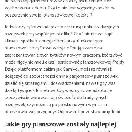
do szerokiej gamy tytułów w atrakcyjnych cenach, bez
wychodzenia z domu. Czy to nie jest wygodny sposób na
poszerzenie swojej planszówkowej kolekcji?
Jednak czy cyfrowe adaptacje nie tracą uroku tradycyjnych
rozgrywek przy wspólnym stoliku? Choć nic nie zastąpi
klimatu spotkań z przyjaciółmi przy ulubionej grze
planszowej, to cyfrowe wersje oferują szansę na
zaprezentowanie tych tytułów nowym graczom, którzy być
może nigdy nie mieli okazji spróbować planszówkowej frajdy.
Dzięki platformom takim jak Gamivo, możesz również
dołączyć do społeczności online pasjonatów planszówek,
dzielić się strategiami i doświadczeniami, nawet gdy was
dzielą tysiące kilometrów. Czy więc cyfrowe adaptacje
rzeczywiście wprowadzają świeżość do tradycyjnych
rozgrywek, czy może są po prostu nowym wymiarem
planszówkowej przygody? Odpowiedź pozostawiamy Tobie.
Jakie gry planszowe zostały najlepiej