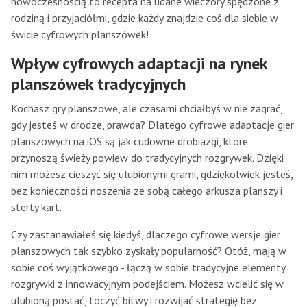
nowoczesnością to recepta na udane wieczory spędzone z
rodziną i przyjaciółmi, gdzie każdy znajdzie coś dla siebie w
świcie cyfrowych planszówek!
Wpływ cyfrowych adaptacji na rynek
planszówek tradycyjnych
Kochasz gry planszowe, ale czasami chciałbyś w nie zagrać,
gdy jesteś w drodze, prawda? Dlatego cyfrowe adaptacje gier
planszowych na iOS są jak cudowne drobiazgi, które
przynoszą świeży powiew do tradycyjnych rozgrywek. Dzięki
nim możesz cieszyć się ulubionymi grami, gdziekolwiek jesteś,
bez konieczności noszenia ze sobą całego arkusza planszy i
sterty kart.
Czy zastanawiałeś się kiedyś, dlaczego cyfrowe wersje gier
planszowych tak szybko zyskały popularność? Otóż, mają w
sobie coś wyjątkowego - łączą w sobie tradycyjne elementy
rozgrywki z innowacyjnym podejściem. Możesz wcielić się w
ulubioną postać, toczyć bitwy i rozwijać strategię bez