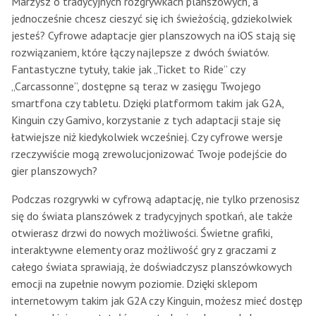
Marzysz o tradycyjnych rozgrywkach planszowych, a
jednocześnie chcesz cieszyć się ich świeżością, gdziekolwiek
jesteś? Cyfrowe adaptacje gier planszowych na iOS stają się
rozwiązaniem, które łączy najlepsze z dwóch światów.
Fantastyczne tytuły, takie jak „Ticket to Ride” czy
„Carcassonne”, dostępne są teraz w zasięgu Twojego
smartfona czy tabletu. Dzięki platformom takim jak G2A,
Kinguin czy Gamivo, korzystanie z tych adaptacji staje się
łatwiejsze niż kiedykolwiek wcześniej. Czy cyfrowe wersje
rzeczywiście mogą zrewolucjonizować Twoje podejście do
gier planszowych?
Podczas rozgrywki w cyfrową adaptację, nie tylko przenosisz
się do świata planszówek z tradycyjnych spotkań, ale także
otwierasz drzwi do nowych możliwości. Świetne grafiki,
interaktywne elementy oraz możliwość gry z graczami z
całego świata sprawiają, że doświadczysz planszówkowych
emocji na zupełnie nowym poziomie. Dzięki sklepom
internetowym takim jak G2A czy Kinguin, możesz mieć dostęp