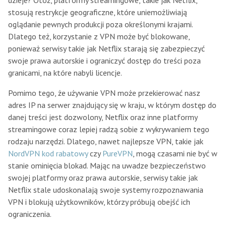
dzieje? Otóż, platformy streamingowe, takie jak Netflix,
stosują restrykcje geograficzne, które uniemożliwiają
oglądanie pewnych produkcji poza określonymi krajami.
Dlatego też, korzystanie z VPN może być blokowane,
ponieważ serwisy takie jak Netflix starają się zabezpieczyć
swoje prawa autorskie i ograniczyć dostęp do treści poza
granicami, na które nabyli licencje.
Pomimo tego, że używanie VPN może przekierować nasz
adres IP na serwer znajdujący się w kraju, w którym dostęp do
danej treści jest dozwolony, Netflix oraz inne platformy
streamingowe coraz lepiej radzą sobie z wykrywaniem tego
rodzaju narzędzi. Dlatego, nawet najlepsze VPN, takie jak
NordVPN kod rabatowy
czy
PureVPN
, mogą czasami nie być w
stanie ominięcia blokad. Mając na uwadze bezpieczeństwo
swojej platformy oraz prawa autorskie, serwisy takie jak
Netflix stale udoskonalają swoje systemy rozpoznawania
VPN i blokują użytkowników, którzy próbują obejść ich
ograniczenia.