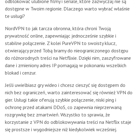
odblokować ulubione filmy i seriale, które zazwyczaj nie są
dostępne w Twoim regionie. Dlaczego warto wybrać właśnie
te usługi?
NordVPN to jak tarcza obronna, która chroni Twoją
prywatność online, zapewniając jednocześnie szybkie i
stabilne połączenie. Z kolei PureVPN to swoisty klucz,
otwierający przed Tobą bramy do nieograniczonego dostępu
do różnorodnych treści na Netflixie. Dzięki nim, zaszyfrowane
dane i zmieniony adres IP pomagają w pokonaniu wszelkich
blokad i cenzur.
Jeśli uwielbiasz gry wideo i chcesz cieszyć się dostępem do
nich bez ograniczeń, warto zainteresować się również VPN do
gier. Usługi takie oferują szybkie połączenie, niski ping i
ochronę przed atakami DDoS, co zapewnia nieprzerwaną
rozgrywkę bez zmartwień. Wszystko to sprawia, że
korzystanie z VPN do odblokowywania treści na Netflix staje
się prostsze i wygodniejsze niż kiedykolwiek wcześniej.